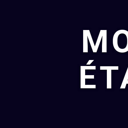
MO
ÉT